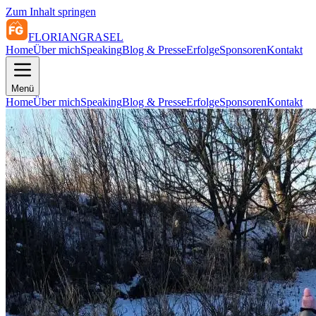
Zum Inhalt springen
FLORIAN
GRASEL
Home
Über mich
Speaking
Blog & Presse
Erfolge
Sponsoren
Kontakt
Menü
Home
Über mich
Speaking
Blog & Presse
Erfolge
Sponsoren
Kontakt