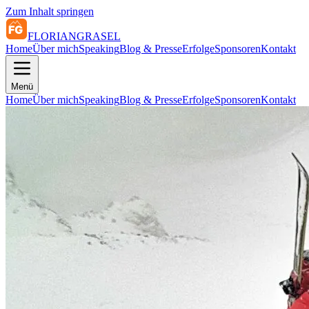
Zum Inhalt springen
FLORIAN
GRASEL
Home
Über mich
Speaking
Blog & Presse
Erfolge
Sponsoren
Kontakt
Menü
Home
Über mich
Speaking
Blog & Presse
Erfolge
Sponsoren
Kontakt