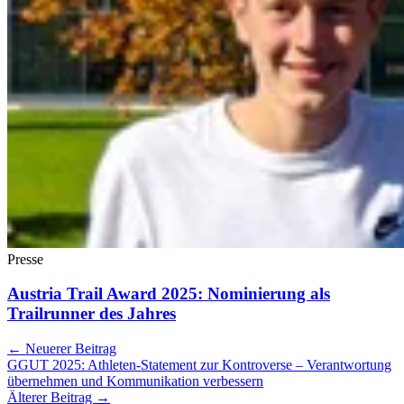
Presse
Austria Trail Award 2025: Nominierung als
Trailrunner des Jahres
← Neuerer Beitrag
GGUT 2025: Athleten-Statement zur Kontroverse – Verantwortung
übernehmen und Kommunikation verbessern
Älterer Beitrag →