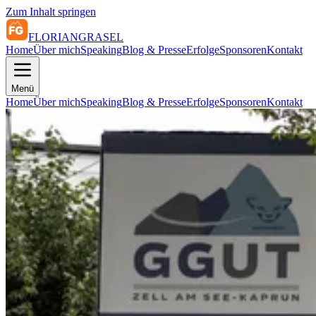
Zum Inhalt springen
FLORIAN
GRASEL
Home
Über mich
Speaking
Blog & Presse
Erfolge
Sponsoren
Kontakt
Menü
Home
Über mich
Speaking
Blog & Presse
Erfolge
Sponsoren
Kontakt