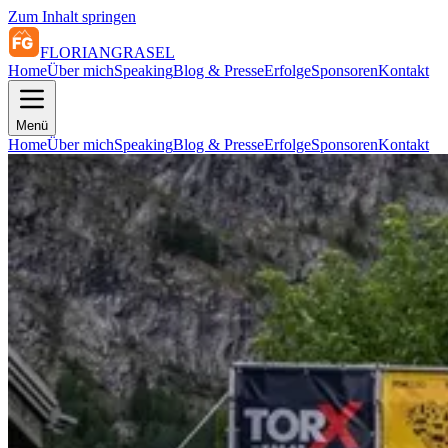
Zum Inhalt springen
FLORIAN
GRASEL
Home
Über mich
Speaking
Blog & Presse
Erfolge
Sponsoren
Kontakt
Menü
Home
Über mich
Speaking
Blog & Presse
Erfolge
Sponsoren
Kontakt